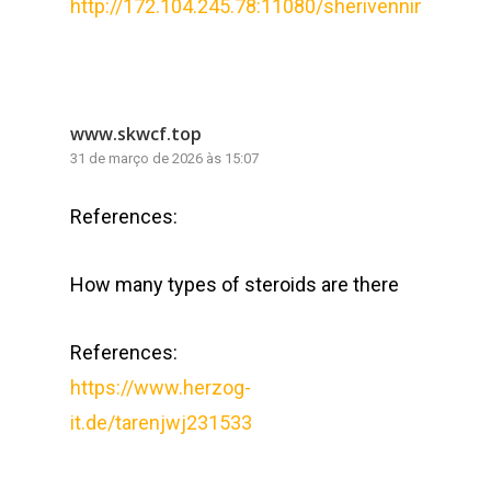
http://172.104.245.78:11080/sherivenning5
www.skwcf.top
31 de março de 2026 às 15:07
References:
How many types of steroids are there
References:
https://www.herzog-
it.de/tarenjwj231533