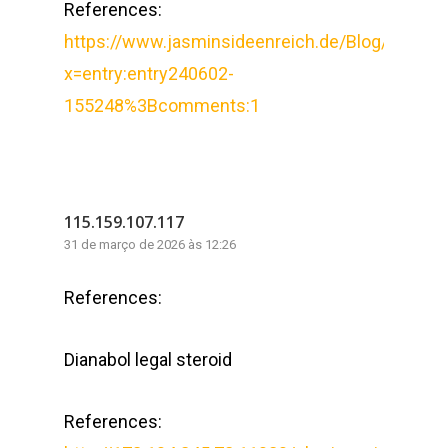
References:
https://www.jasminsideenreich.de/Blog/inde
x=entry:entry240602-
155248%3Bcomments:1
115.159.107.117
31 de março de 2026 às 12:26
References:
Dianabol legal steroid
References: