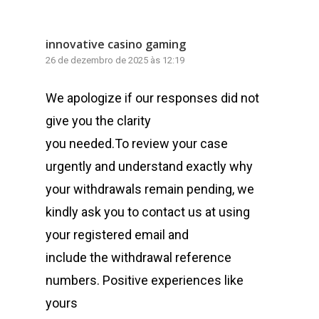
BLOCO CARNAVAL SQ
CONTATO
A FOUR X
innovative casino gaming
UBER NO ROCK IN RIO
26 de dezembro de 2025 às 12:19
PARADAS LGBTQIA+ RI
We apologize if our responses did not
PARADA LGBTQIA+ SÃ
give you the clarity
VIVO DIA DOS NAMOR
you needed.To review your case
urgently and understand exactly why
ROSE A DOMÉSTICA D
your withdrawals remain pending, we
BRASIL
kindly ask you to contact us at using
UBER – FEIRAS LAAD/
your registered email and
RÉVEILLON NA PAULIS
include the withdrawal reference
numbers. Positive experiences like
yours