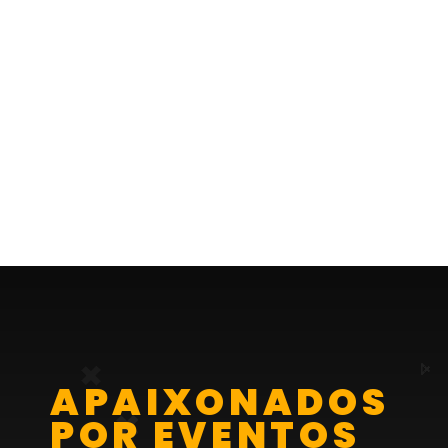
RÉVEILLON NA PAULIS
A
P
A
I
X
O
N
A
D
O
S
P
O
R
E
V
E
N
T
O
S